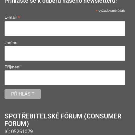
Přihlaste se k odběru našeho newsletteru!
*
vyžadované údaje
*
E-mail
Jméno
Příjmení
SPOTŘEBITELSKÉ FÓRUM (CONSUMER
FORUM)
IČ: 05251079