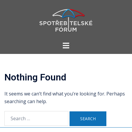
Skip
to
content
Toggle
menu
Nothing Found
It seems we can’t find what you’re looking for. Perhaps
searching can help.
Search
for: