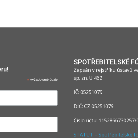
SPOTŘEBITELSKÉ F
ru!
Zapsán v rejstříku ústavů 
sp. zn. U 462
*
vyžadované údaje
IČ: 05251079
DIČ: CZ 05251079
Číslo účtu: 1152866730257/
STATUT – Spotřebitelské fór