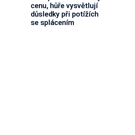
cenu, hůře vysvětlují
důsledky při potížích
se splácením