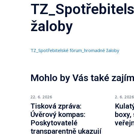
TZ_Spotřebitel
žaloby
TZ_Spotřebitelské fórum_hromadné žaloby
Mohlo by Vás také zajím
22. 6. 2026
2. 6. 202
Tisková zpráva:
Kulatý
Úvěrový kompas:
boxy,
Poskytovatelé
veřej
transparentně ukazují