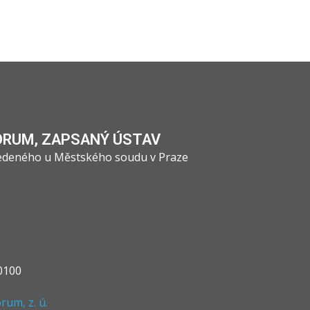
ÓRUM, ZAPSANÝ ÚSTAV
vedeného u Městského soudu v Praze
0100
um, z. ú.