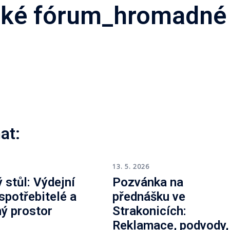
ské fórum_hromadné
at:
6
13. 5. 2026
 stůl: Výdejní
Pozvánka na
 spotřebitelé a
přednášku ve
ný prostor
Strakonicích:
Reklamace, podvody,