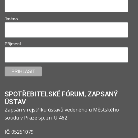
Jméno
Příjmení
SPOTŘEBITELSKÉ FÓRUM, ZAPSANÝ
ÚSTAV
Zapsán v rejstříku ústavů vedeného u Městského
soudu v Praze sp. zn. U 462
IČ: 05251079