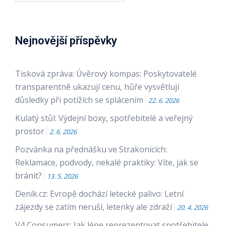
Nejnovější příspěvky
Tisková zpráva: Úvěrový kompas: Poskytovatelé
transparentně ukazují cenu, hůře vysvětlují
důsledky při potížích se splácením
22. 6. 2026
Kulatý stůl: Výdejní boxy, spotřebitelé a veřejný
prostor
2. 6. 2026
Pozvánka na přednášku ve Strakonicích:
Reklamace, podvody, nekalé praktiky: Víte, jak se
bránit?
13. 5. 2026
Deník.cz: Evropě dochází letecké palivo: Letní
zájezdy se zatím neruší, letenky ale zdraží
20. 4. 2026
V4 Consumers: Jak lépe reprezentovat spotřebitele