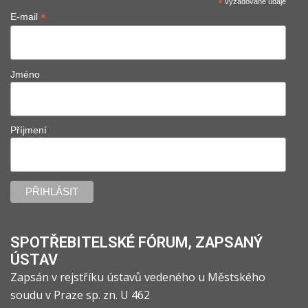
*
vyžadované údaje
*
E-mail
Jméno
Příjmení
SPOTŘEBITELSKÉ FÓRUM, ZAPSANÝ
ÚSTAV
Zapsán v rejstříku ústavů vedeného u Městského
soudu v Praze sp. zn. U 462