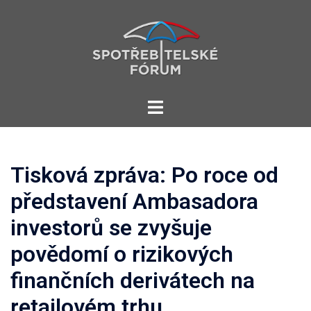
Skip
to
content
Toggle
menu
Tisková zpráva: Po roce od
představení Ambasadora
investorů se zvyšuje
povědomí o rizikových
finančních derivátech na
retailovém trhu