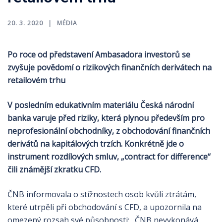
20. 3. 2020
MÉDIA
Po roce od představení Ambasadora investorů se
zvyšuje povědomí o rizikových finančních derivátech na
retailovém trhu
V posledním edukativním materiálu Česká národní
banka varuje před riziky, která plynou především pro
neprofesionální obchodníky, z obchodování finančních
derivátů na kapitálových trzích. Konkrétně jde o
instrument rozdílových smluv, „contract for difference“
čili známější zkratku CFD.
ČNB informovala o stížnostech osob kvůli ztrátám,
které utrpěli při obchodování s CFD, a upozornila na
omezený rozsah své působnosti: „ČNB nevykonává