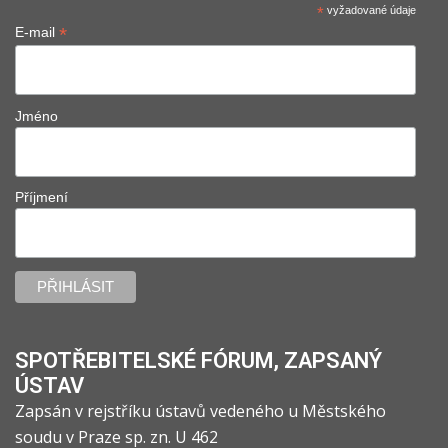
*
vyžadované údaje
*
E-mail
Jméno
Příjmení
SPOTŘEBITELSKÉ FÓRUM, ZAPSANÝ
ÚSTAV
Zapsán v rejstříku ústavů vedeného u Městského
soudu v Praze sp. zn. U 462