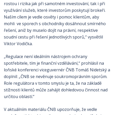
rostou i rizika jak při samotném investování, tak i při
využívání služeb, které investorům poskytují brokeři.
Naším cílem je vedle osvěty i pomoc klientům, aby
mohli ve sporech s obchodníky dosáhnout smírného
řešení, aniž by muselo dojít na právní, respektive
soudní cestu při řešení jednotlivých sporů,“ vysvětlil
Viktor Vodička.
„Regulace není ideálním nástrojem ochrany
spotřebitele, tím je finanční vzdělávání,“ prohlásil na
loňské konferenci viceguvernér ČNB Tomáš Nidetský a
doplnil: „ČNB se nevěnuje soukromoprávním sporům.
Role regulátora v tomto smyslu je ta, že na základě
stížnosti klientů může zahájit dohledovou činnost nad
určitou oblastí.“
V aktuálním materiálu ČNB upozorňuje, že vedle