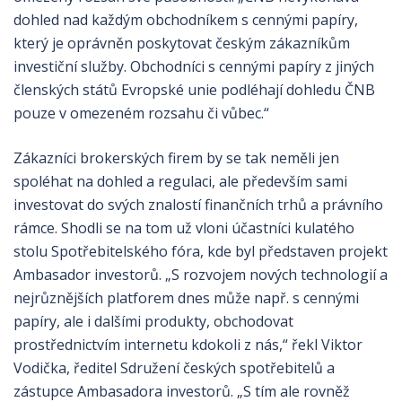
dohled nad každým obchodníkem s cennými papíry,
který je oprávněn poskytovat českým zákazníkům
investiční služby. Obchodníci s cennými papíry z jiných
členských států Evropské unie podléhají dohledu ČNB
pouze v omezeném rozsahu či vůbec.“
Zákazníci brokerských firem by se tak neměli jen
spoléhat na dohled a regulaci, ale především sami
investovat do svých znalostí finančních trhů a právního
rámce. Shodli se na tom už vloni účastníci kulatého
stolu Spotřebitelského fóra, kde byl představen projekt
Ambasador investorů. „S rozvojem nových technologií a
nejrůznějších platforem dnes může např. s cennými
papíry, ale i dalšími produkty, obchodovat
prostřednictvím internetu kdokoli z nás,“ řekl Viktor
Vodička, ředitel Sdružení českých spotřebitelů a
zástupce Ambasadora investorů. „S tím ale rovněž