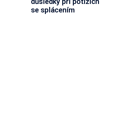
důsledky při potížích
se splácením