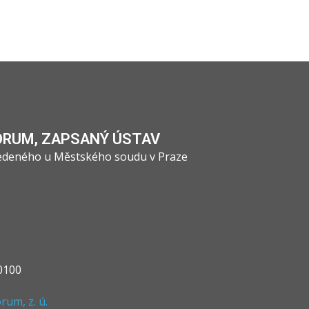
ÓRUM, ZAPSANÝ ÚSTAV
vedeného u Městského soudu v Praze
0100
um, z. ú.