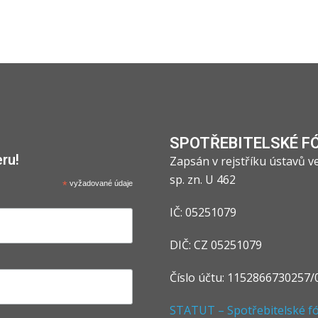
SPOTŘEBITELSKÉ F
ru!
Zapsán v rejstříku ústavů 
sp. zn. U 462
*
vyžadované údaje
IČ: 05251079
DIČ: CZ 05251079
Číslo účtu: 1152866730257/
STATUT – Spotřebitelské fór