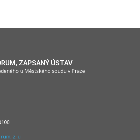
ÓRUM, ZAPSANÝ ÚSTAV
vedeného u Městského soudu v Praze
0100
um, z. ú.