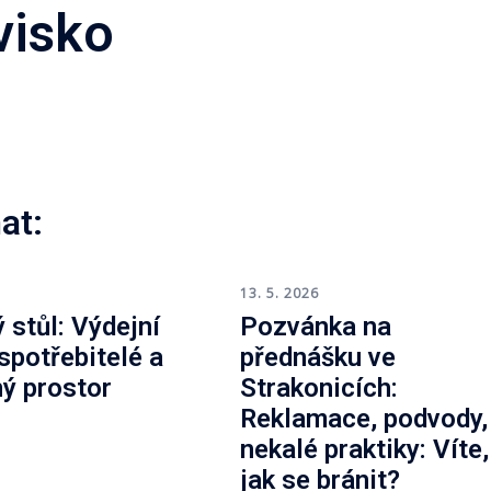
visko
at:
6
13. 5. 2026
 stůl: Výdejní
Pozvánka na
 spotřebitelé a
přednášku ve
ný prostor
Strakonicích:
Reklamace, podvody,
nekalé praktiky: Víte,
jak se bránit?