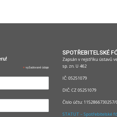
SPOTŘEBITELSKÉ F
ru!
Zapsán v rejstříku ústavů 
sp. zn. U 462
*
vyžadované údaje
IČ: 05251079
DIČ: CZ 05251079
Číslo účtu: 1152866730257/
STATUT – Spotřebitelské fór