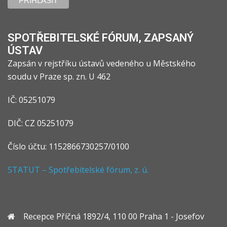
SPOTŘEBITELSKÉ FÓRUM, ZAPSANÝ
ÚSTAV
Zapsán v rejstříku ústavů vedeného u Městského
soudu v Praze sp. zn. U 462
IČ: 05251079
DIČ: CZ 05251079
Číslo účtu: 1152866730257/0100
STATUT – Spotřebitelské fórum, z. ú.
Recepce Příčná 1892/4, 110 00 Praha 1 - Josefov