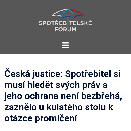
Skip
to
content
Toggle
menu
Česká justice: Spotřebitel si
musí hledět svých práv a
jeho ochrana není bezbřehá,
zaznělo u kulatého stolu k
otázce promlčení