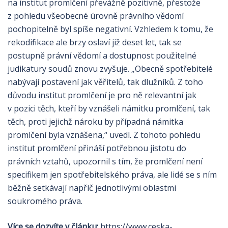
na institut promlčení převážně pozitivně, přestože
z pohledu všeobecné úrovně právního vědomí
pochopitelně byl spíše negativní. Vzhledem k tomu, že
rekodifikace ale brzy oslaví již deset let, tak se
postupně právní vědomí a dostupnost použitelné
judikatury soudů znovu zvyšuje. „Obecně spotřebitelé
nabývají postavení jak věřitelů, tak dlužníků. Z toho
důvodu institut promlčení je pro ně relevantní jak
v pozici těch, kteří by vznášeli námitku promlčení, tak
těch, proti jejichž nároku by případná námitka
promlčení byla vznášena,“ uvedl. Z tohoto pohledu
institut promlčení přináší potřebnou jistotu do
právních vztahů, upozornil s tím, že promlčení není
specifikem jen spotřebitelského práva, ale lidé se s ním
běžně setkávají napříč jednotlivými oblastmi
soukromého práva.
Více se dozvíte v článku:
https://www.ceska-