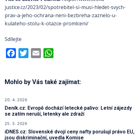
justice.cz/2023/02/spotrebitel-si-musi-hledet-svych-
prav-a-jeho-ochrana-neni-bezbreha-zaznelo-u-
kulateho-stolu-k-otazce-promlceni/
Sdílejte
Facebook
Twitter
Email
WhatsApp
Mohlo by Vás také zajímat:
20. 4. 2026
Deník.cz: Evropě dochází letecké palivo: Letní zájezdy
se zatím neruší, letenky ale zdraží
25. 3. 2026
iDNES.cz: Slovenské dvojí ceny nafty porušují právo EU,
jsou diskriminační, uvedla Komise