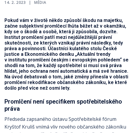
14. 2. 2023
MÉDIA
Pokud vám v životě někdo způsobí škodu na majetku,
začne subjektivní promlčecí lhůta běžet až v okamžiku,
kdy se o škodě a osobě, která ji způsobila, dozvíte.
Institut promlčení patří mezi nejdůležitější právní
skutečnosti, ze kterých vznikají právní následky, tedy
práva a povinnosti. Účastníci kulatého stolu České
justice a Ekonomického deníku „Aktuální trendy
v institutu promlčení českým i evropským pohledem“ se
shodli na tom, že každý spotřebitel si musí svá práva
hlídat, jeho ochrana není automatická a má své hranice.
Na úvod debatovali o tom, jaké změny přinesla v oblasti
promlčení rekodifikace občanského zákoníku, ke které
došlo před více než osmi lety.
Promlčení není specifikem spotřebitelského
práva
Předseda zapsaného ústavu Spotřebitelské fórum
Kryštof Kruliš vnímá vliv nového občanského zákoníku