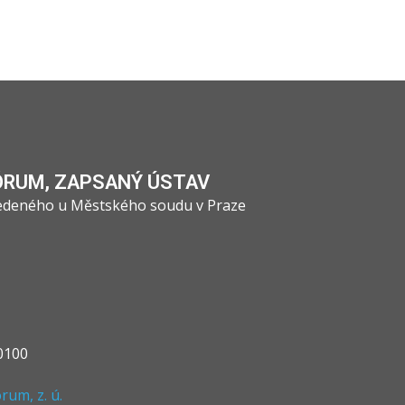
ÓRUM, ZAPSANÝ ÚSTAV
vedeného u Městského soudu v Praze
0100
um, z. ú.