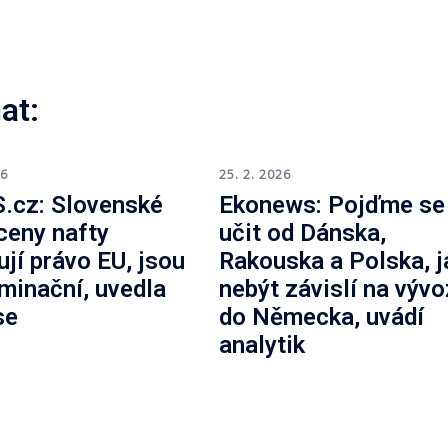
at:
26
25. 2. 2026
.cz: Slovenské
Ekonews: Pojďme se
 ceny nafty
učit od Dánska,
ují právo EU, jsou
Rakouska a Polska, j
iminační, uvedla
nebýt závislí na výv
se
do Německa, uvádí
analytik