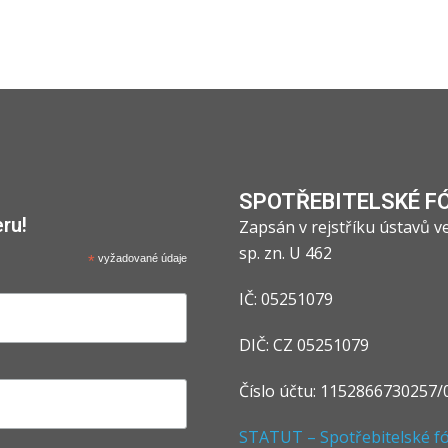
SPOTŘEBITELSKÉ F
ru!
Zapsán v rejstříku ústavů 
sp. zn. U 462
*
vyžadované údaje
IČ: 05251079
DIČ: CZ 05251079
Číslo účtu: 1152866730257/
STATUT – Spotřebitelské fór