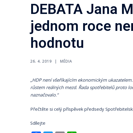
DEBATA Jana M
jednom roce ne
hodnotu
26. 4. 2019
MÉDIA
„HDP není všeříkajícím ekonomickým ukazatelem. Po
růstem reálných mezd. Řada spotřebitelů proto loň
naznačovalo.“
Přečtěte si celý příspěvek předsedy Spotřebitels
Sdílejte