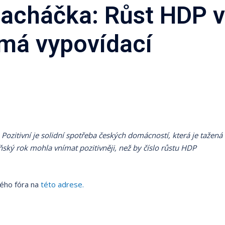
acháčka: Růst HDP v
má vypovídací
zitivní je solidní spotřeba českých domácností, která je tažená
ský rok mohla vnímat pozitivněji, než by číslo růstu HDP
kého fóra na
této adrese.