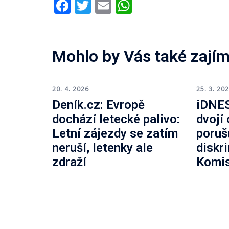
Facebook
Twitter
Email
WhatsApp
Mohlo by Vás také zajím
20. 4. 2026
25. 3. 20
Deník.cz: Evropě
iDNES
dochází letecké palivo:
dvojí
Letní zájezdy se zatím
poruš
neruší, letenky ale
diskr
zdraží
Komi