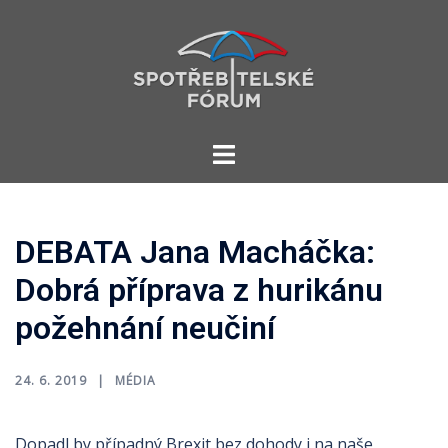
Skip
to
content
Toggle
menu
DEBATA Jana Macháčka:
Dobrá příprava z hurikánu
požehnání neučiní
24. 6. 2019
MÉDIA
Dopadl by případný Brexit bez dohody i na naše