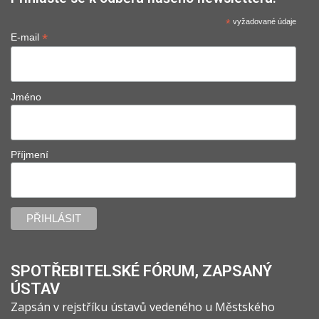
*
vyžadované údaje
*
E-mail
Jméno
Příjmení
SPOTŘEBITELSKÉ FÓRUM, ZAPSANÝ
ÚSTAV
Zapsán v rejstříku ústavů vedeného u Městského