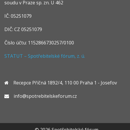
soudu v Praze sp. zn. U 462
IČ: 05251079
DIČ: CZ 05251079
Číslo účtu: 1152866730257/0100
STATUT – Spotřebitelské fórum, z. ú.
Recepce Příčná 1892/4, 110 00 Praha 1 - Josefov
info@spotrebitelskeforum.cz
© 2026 Spotřebitelské fórum