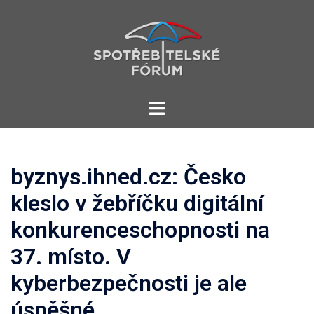
Skip
to
content
Toggle
menu
byznys.ihned.cz: Česko
kleslo v žebříčku digitální
konkurenceschopnosti na
37. místo. V
kyberbezpečnosti je ale
úspěšné