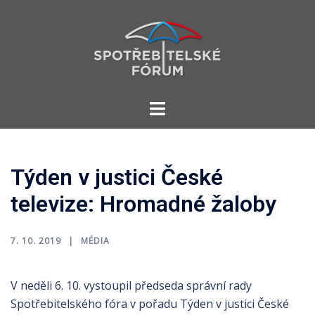
Skip
to
content
Toggle
menu
Týden v justici České
televize: Hromadné žaloby
7. 10. 2019
MÉDIA
V neděli 6. 10. vystoupil předseda správní rady
Spotřebitelského fóra v pořadu Týden v justici České