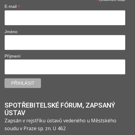
*
*
E-mail
Jméno
Příjmení
SPOTŘEBITELSKÉ FÓRUM, ZAPSANÝ
ÚSTAV
Zapsán v rejstříku ústavů vedeného u Městského
soudu v Praze sp. zn. U 462