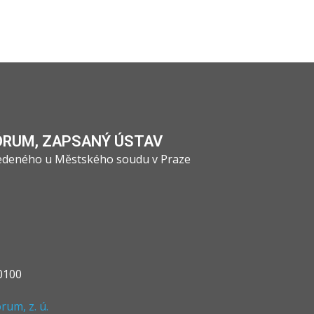
ÓRUM, ZAPSANÝ ÚSTAV
vedeného u Městského soudu v Praze
0100
um, z. ú.