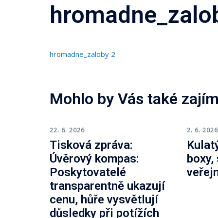
hromadne_zalo
hromadne_zaloby 2
Mohlo by Vás také zajím
22. 6. 2026
2. 6. 202
Tisková zpráva:
Kulatý
Úvěrový kompas:
boxy,
Poskytovatelé
veřej
transparentně ukazují
cenu, hůře vysvětlují
důsledky při potížích