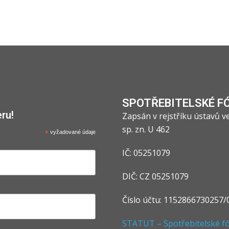
SPOTŘEBITELSKÉ F
ru!
Zapsán v rejstříku ústavů 
sp. zn. U 462
*
vyžadované údaje
IČ: 05251079
DIČ: CZ 05251079
Číslo účtu: 1152866730257/
STATUT – Spotřebitelské fór