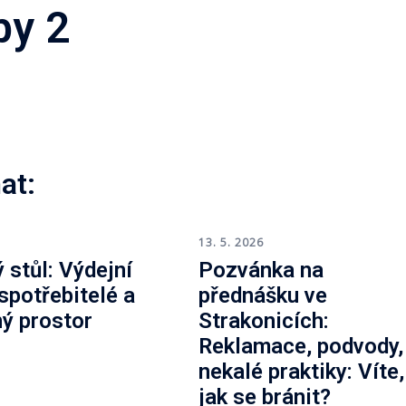
by 2
at:
6
13. 5. 2026
 stůl: Výdejní
Pozvánka na
 spotřebitelé a
přednášku ve
ný prostor
Strakonicích:
Reklamace, podvody,
nekalé praktiky: Víte,
jak se bránit?