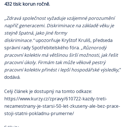
432 tisíc korun ročně.
„
Zdravá společnost vyžaduje vzájemné porozumění
napříč generacemi. Diskriminace na základě věku je
stejně špatná, jako jiné formy
diskriminace.“
upozorňuje Kryštof Kruliš, předseda
správní rady Spotřebitelského fóra.
„Různorodý
pracovní kolektiv má většinou širší možnosti, jak řešit
pracovní úkoly. Firmám tak může věkově pestrý
pracovní kolektiv přinést i lepší hospodářské výsledky
,“
dodává.
Celý článek je dostupný na tomto odkaze:
https://www.kurzy.cz/zpravy/610722-kazdy-treti-
nezamestnany-je-starsi-50-let-zkuseny-ale-bez-prace-
stoji-statni-pokladnu-prumerne/