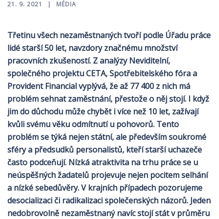
21. 9. 2021
MÉDIA
Třetinu všech nezaměstnaných tvoří podle Úřadu práce
lidé starší 50 let, navzdory značnému množství
pracovních zkušeností. Z analýzy Neviditelní,
společného projektu CETA, Spotřebitelského fóra a
Provident Financial vyplývá, že až 77 400 z nich má
problém sehnat zaměstnání, přestože o něj stojí. I když
jim do důchodu může chybět i více než 10 let, zažívají
kvůli svému věku odmítnutí u pohovorů. Tento
problém se týká nejen státní, ale především soukromé
sféry a předsudků personalistů, kteří starší uchazeče
často podceňují. Nízká atraktivita na trhu práce se u
neúspěšných žadatelů projevuje nejen pocitem selhání
a nízké sebedůvěry. V krajních případech pozorujeme
desocializaci či radikalizaci společenských názorů. Jeden
nedobrovolně nezaměstnaný navíc stojí stát v průměru