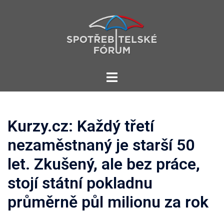
Skip
to
content
Toggle
menu
Kurzy.cz: Každý třetí
nezaměstnaný je starší 50
let. Zkušený, ale bez práce,
stojí státní pokladnu
průměrně půl milionu za rok