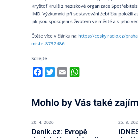
Kryštof Kruliš z neziskové organizace Spotřebitel
IMD. Výzkumníci při sestavování žebříčku položili 
jak jsou spokojeni s životem ve městě a s jeho ve
Čtěte více v článku na:
https://cesky.radio.cz/prah
miste-8732486
Sdílejte
Facebook
Twitter
Email
WhatsApp
Mohlo by Vás také zajím
20. 4. 2026
25. 3. 20
Deník.cz: Evropě
iDNES