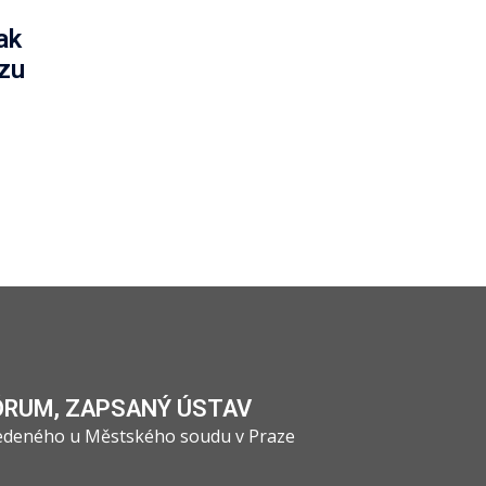
ak
ozu
ÓRUM, ZAPSANÝ ÚSTAV
vedeného u Městského soudu v Praze