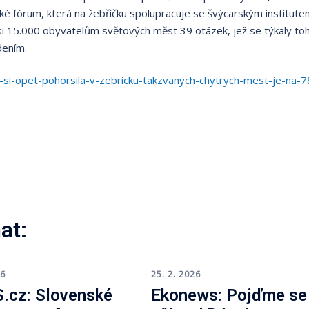
ské fórum, která na žebříčku spolupracuje se švýcarským institut
asi 15.000 obyvatelům světových měst 39 otázek, jež se týkaly to
dením.
a-si-opet-pohorsila-v-zebricku-takzvanych-chytrych-mest-je-na-7
at:
26
25. 2. 2026
.cz: Slovenské
Ekonews: Pojďme se