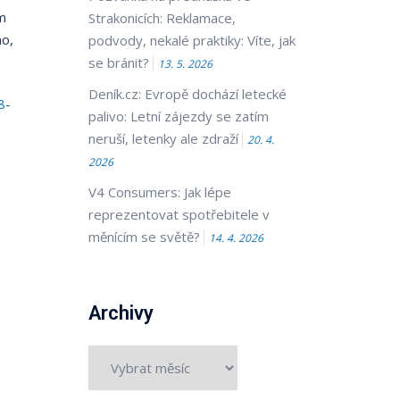
em
Strakonicích: Reklamace,
ho,
podvody, nekalé praktiky: Víte, jak
se bránit?
13. 5. 2026
Deník.cz: Evropě dochází letecké
8-
palivo: Letní zájezdy se zatím
neruší, letenky ale zdraží
20. 4.
2026
V4 Consumers: Jak lépe
reprezentovat spotřebitele v
měnícím se světě?
14. 4. 2026
Archivy
Archivy