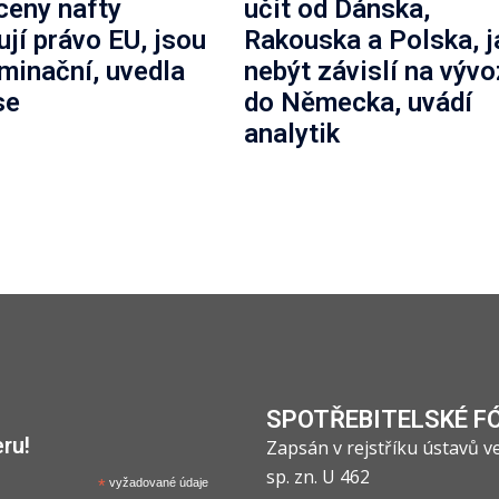
 ceny nafty
učit od Dánska,
ují právo EU, jsou
Rakouska a Polska, j
iminační, uvedla
nebýt závislí na výv
se
do Německa, uvádí
analytik
SPOTŘEBITELSKÉ F
ru!
Zapsán v rejstříku ústavů 
sp. zn. U 462
*
vyžadované údaje