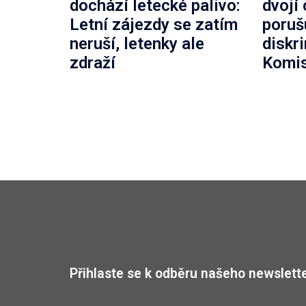
dochází letecké palivo:
dvojí
Letní zájezdy se zatím
poruš
neruší, letenky ale
diskr
zdraží
Komi
Přihlaste se k odběru našeho newslette