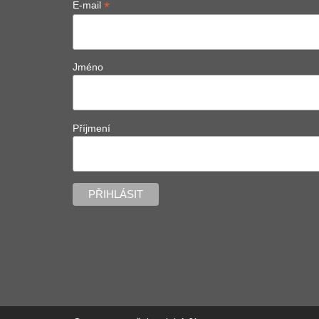
*
E-mail
Jméno
Příjmení