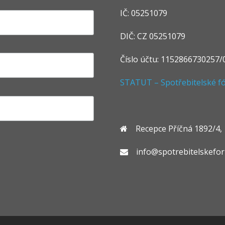
IČ: 05251079
DIČ: CZ 05251079
Číslo účtu: 1152866730257/
STATUT – Spotřebitelské fór
Recepce Příčná 1892/4, 1
info@spotrebitelskefo