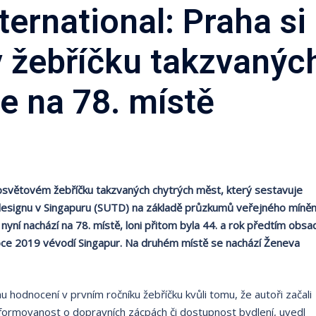
ternational: Praha si
v žebříčku takzvanýc
je na 78. místě
losvětovém žebříčku takzvaných chytrých měst, který sestavuje
a designu v Singapuru (SUTD) na základě průzkumů veřejného míněn
yní nachází na 78. místě, loni přitom byla 44. a rok předtím obsad
 roce 2019 vévodí Singapur. Na druhém místě se nachází Ženeva
hodnocení v prvním ročníku žebříčku kvůli tomu, že autoři začali
nformovanost o dopravních zácpách či dostupnost bydlení, uvedl