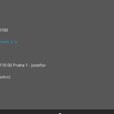
0100
um, z. ú.
10 00 Praha 1 - Josefov
rum.cz