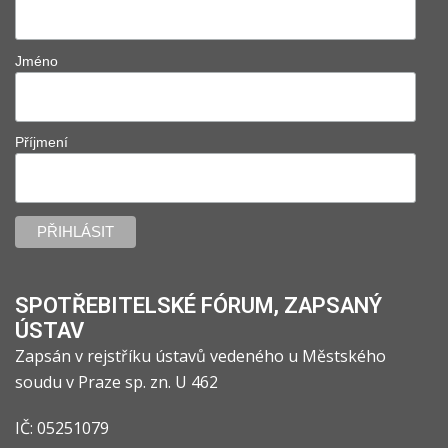
Jméno
Příjmení
SPOTŘEBITELSKÉ FÓRUM, ZAPSANÝ
ÚSTAV
Zapsán v rejstříku ústavů vedeného u Městského
soudu v Praze sp. zn. U 462
IČ: 05251079