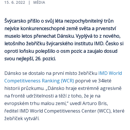
15. 6. 2022
MÉDIA
Švýcarsko přišlo o svůj léta nezpochybnitelný trůn
nejvíce konkurenceschopné země světa a prvenství
muselo letos přenechat Dánsku. Vyplývá to z nového,
letošního žebříčku švýcarského institutu IMD. Česko si
oproti loňsku polepšilo o osm pozic a zaujalo dosud
svou nejlepší, 26. pozici.
Dánsko se dostalo na první místo žebříčku
IMD World
Competitiveness Ranking (WCR)
poprvé ve 34leté
historii průzkumu. „Dánsko hraje extrémně agresivně
na frontě udržitelnosti a těží z toho, že je na
evropském trhu malou zemí,“ uvedl Arturo Bris,
ředitel IMD World Competitiveness Center (WCC), které
žebříček vytváří.