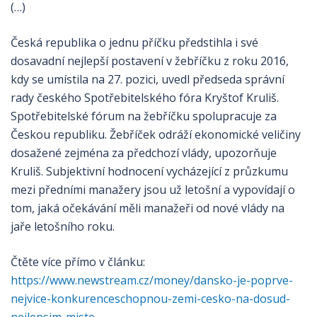
(…)
Česká republika o jednu příčku předstihla i své
dosavadní nejlepší postavení v žebříčku z roku 2016,
kdy se umístila na 27. pozici, uvedl předseda správní
rady českého Spotřebitelského fóra Kryštof Kruliš.
Spotřebitelské fórum na žebříčku spolupracuje za
Českou republiku. Žebříček odráží ekonomické veličiny
dosažené zejména za předchozí vlády, upozorňuje
Kruliš. Subjektivní hodnocení vycházející z průzkumu
mezi předními manažery jsou už letošní a vypovídají o
tom, jaká očekávání měli manažeři od nové vlády na
jaře letošního roku.
Čtěte více přímo v článku:
https://www.newstream.cz/money/dansko-je-poprve-
nejvice-konkurenceschopnou-zemi-cesko-na-dosud-