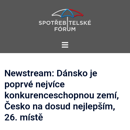
Skip
to
content
Toggle
menu
Newstream: Dánsko je
poprvé nejvíce
konkurenceschopnou zemí,
Česko na dosud nejlepším,
26. místě