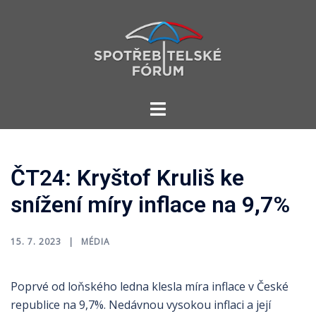
Skip
to
content
Toggle
menu
ČT24: Kryštof Kruliš ke
snížení míry inflace na 9,7%
15. 7. 2023
MÉDIA
Poprvé od loňského ledna klesla míra inflace v České
republice na 9,7%. Nedávnou vysokou inflaci a její