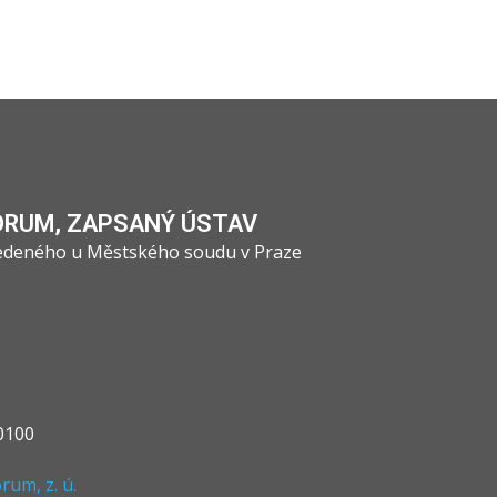
ÓRUM, ZAPSANÝ ÚSTAV
vedeného u Městského soudu v Praze
0100
um, z. ú.