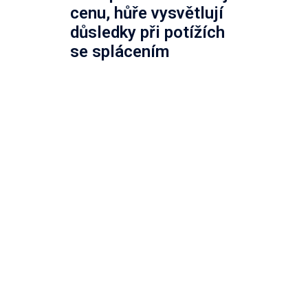
cenu, hůře vysvětlují
důsledky při potížích
se splácením