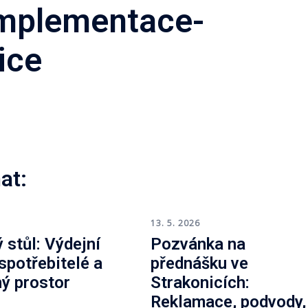
implementace-
ice
at:
6
13. 5. 2026
 stůl: Výdejní
Pozvánka na
 spotřebitelé a
přednášku ve
ný prostor
Strakonicích:
Reklamace, podvody,