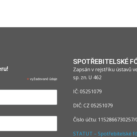
SPOTŘEBITELSKÉ F
ru!
Zapsán v rejstříku ústavů 
sp. zn. U 462
*
vyžadované údaje
IČ: 05251079
DIČ: CZ 05251079
Číslo účtu: 1152866730257/
STATUT – Spotřebitelské fór