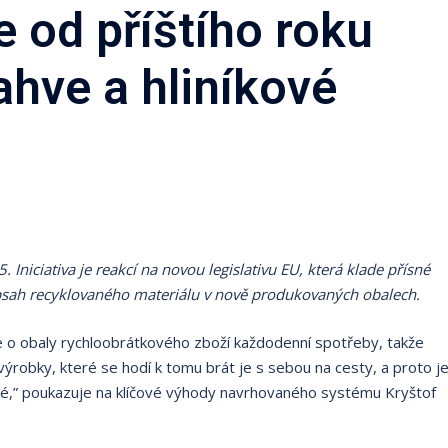
 od příštího roku
ahve a hliníkové
Iniciativa je reakcí na novou legislativu EU, která klade přísné
bsah recyklovaného materiálu v nově produkovaných obalech.
de o obaly rychloobrátkového zboží každodenní spotřeby, takže
ýrobky, které se hodí k tomu brát je s sebou na cesty, a proto j
é,” poukazuje na klíčové výhody navrhovaného systému Kryštof