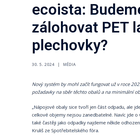
ecoista: Budeme
zálohovat PET l
plechovky?
30. 5. 2024
MÉDIA
Nový systém by mohl začít fungovat už v roce 2025. 
požadavky na sběr těchto obalů a na minimální o
„Nápojové obaly sice tvoří jen část odpadu, ale j
celkové objemy nejsou zanedbatelné. Navíc jde o v
také častěji jako odpadky najdeme někde odhozen
Kruliš ze Spotřebitelského fóra.