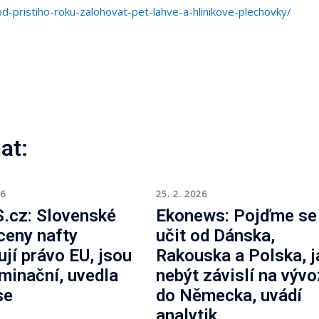
-pristiho-roku-zalohovat-pet-lahve-a-hlinikove-plechovky/
at:
26
25. 2. 2026
.cz: Slovenské
Ekonews: Pojďme se
 ceny nafty
učit od Dánska,
ují právo EU, jsou
Rakouska a Polska, j
iminační, uvedla
nebýt závislí na výv
se
do Německa, uvádí
analytik