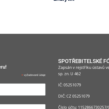
SPOTŘEBITELSKÉ F
ru!
Zapsán v rejstříku ústavů 
sp. zn. U 462
*
vyžadované údaje
IČ: 05251079
DIČ: CZ 05251079
Číslo účtu: 1152866730257/