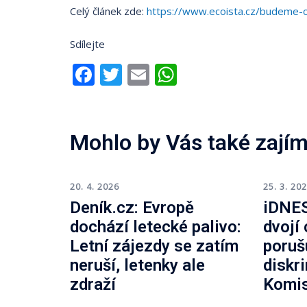
Celý článek zde:
https://www.ecoista.cz/budeme-od
Sdílejte
Facebook
Twitter
Email
WhatsApp
Mohlo by Vás také zajím
20. 4. 2026
25. 3. 20
Deník.cz: Evropě
iDNES
dochází letecké palivo:
dvojí
Letní zájezdy se zatím
poruš
neruší, letenky ale
diskr
zdraží
Komi