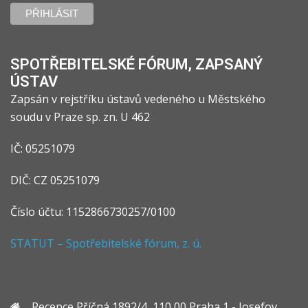
SPOTŘEBITELSKÉ FÓRUM, ZAPSANÝ
ÚSTAV
Zapsán v rejstříku ústavů vedeného u Městského
soudu v Praze sp. zn. U 462
IČ: 05251079
DIČ: CZ 05251079
Číslo účtu: 1152866730257/0100
STATUT – Spotřebitelské fórum, z. ú.
Recepce Příčná 1892/4, 110 00 Praha 1 - Josefov