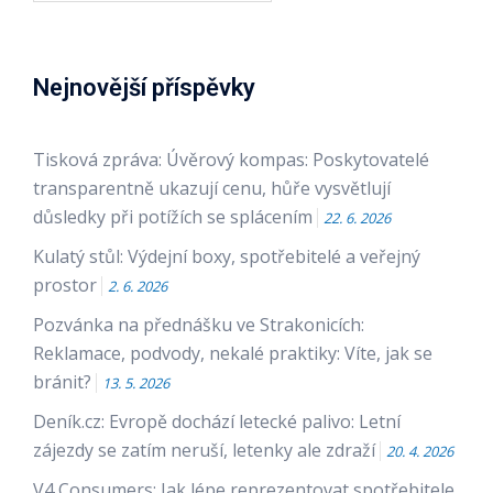
Nejnovější příspěvky
Tisková zpráva: Úvěrový kompas: Poskytovatelé
transparentně ukazují cenu, hůře vysvětlují
důsledky při potížích se splácením
22. 6. 2026
Kulatý stůl: Výdejní boxy, spotřebitelé a veřejný
prostor
2. 6. 2026
Pozvánka na přednášku ve Strakonicích:
Reklamace, podvody, nekalé praktiky: Víte, jak se
bránit?
13. 5. 2026
Deník.cz: Evropě dochází letecké palivo: Letní
zájezdy se zatím neruší, letenky ale zdraží
20. 4. 2026
V4 Consumers: Jak lépe reprezentovat spotřebitele