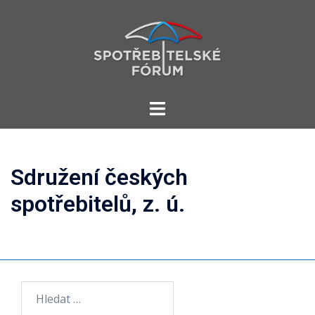
Skip
to
content
Toggle
menu
Sdružení českých
spotřebitelů, z. ú.
Vyhledávání