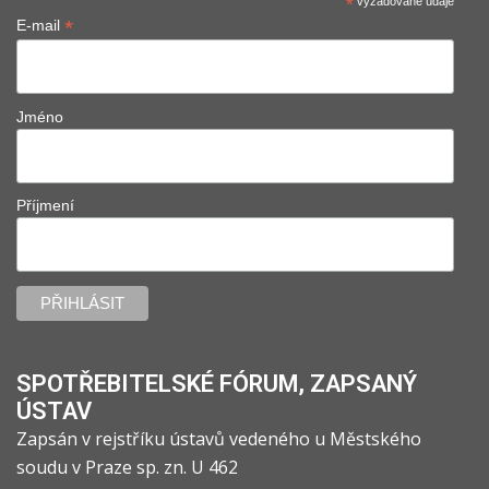
*
vyžadované údaje
*
E-mail
Jméno
Příjmení
SPOTŘEBITELSKÉ FÓRUM, ZAPSANÝ
ÚSTAV
Zapsán v rejstříku ústavů vedeného u Městského
soudu v Praze sp. zn. U 462