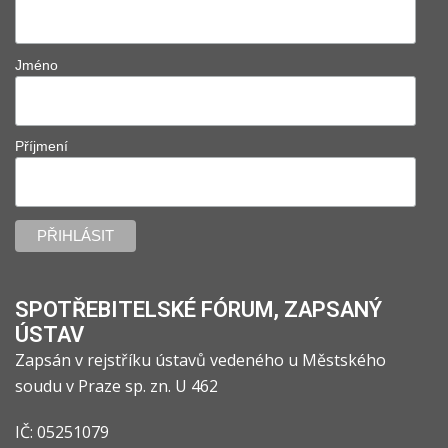
Jméno
Příjmení
SPOTŘEBITELSKÉ FÓRUM, ZAPSANÝ
ÚSTAV
Zapsán v rejstříku ústavů vedeného u Městského
soudu v Praze sp. zn. U 462
IČ: 05251079