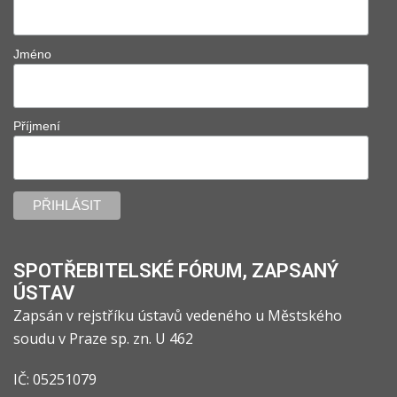
Jméno
Příjmení
SPOTŘEBITELSKÉ FÓRUM, ZAPSANÝ
ÚSTAV
Zapsán v rejstříku ústavů vedeného u Městského
soudu v Praze sp. zn. U 462
IČ: 05251079