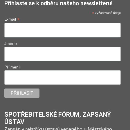
Přihlaste se k odběru našeho newsletteru!
*
vyžadované údaje
*
E-mail
Jméno
Příjmení
SPOTŘEBITELSKÉ FÓRUM, ZAPSANÝ
ÚSTAV
Zapsán v rejstříku ústavů vedeného u Městského