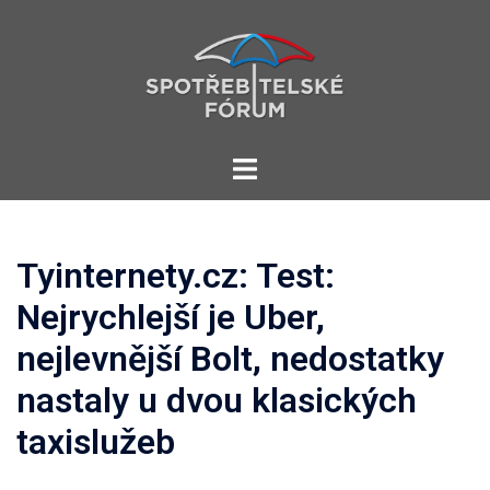
Skip
to
content
Toggle
menu
Tyinternety.cz: Test:
Nejrychlejší je Uber,
nejlevnější Bolt, nedostatky
nastaly u dvou klasických
taxislužeb