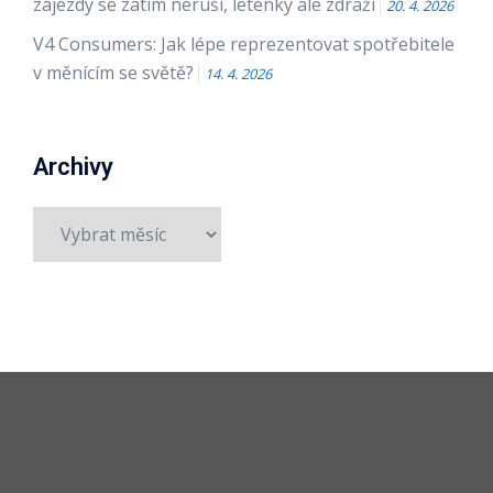
zájezdy se zatím neruší, letenky ale zdraží
20. 4. 2026
V4 Consumers: Jak lépe reprezentovat spotřebitele
v měnícím se světě?
14. 4. 2026
Archivy
Archivy