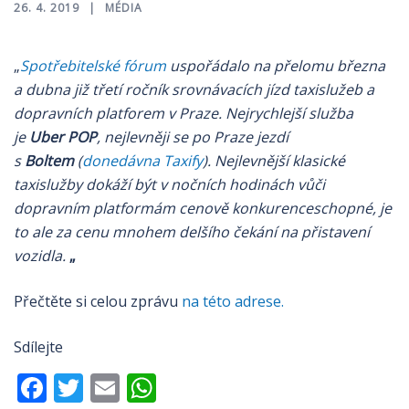
26. 4. 2019
MÉDIA
„
Spotřebitelské fórum
uspořádalo na přelomu března
a dubna již třetí ročník srovnávacích jízd taxislužeb a
dopravních platforem v Praze. Nejrychlejší služba
je
Uber POP
, nejlevněji se po Praze jezdí
s
Boltem
(
donedávna Taxify
). Nejlevnější klasické
taxislužby dokáží být v nočních hodinách vůči
dopravním platformám cenově konkurenceschopné, je
to ale za cenu mnohem delšího čekání na přistavení
vozidla.
„
Přečtěte si celou zprávu
na této adrese.
Sdílejte
Facebook
Twitter
Email
WhatsApp