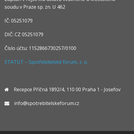
soudu v Praze sp. zn. U 462
IČ: 05251079
DIČ: CZ 05251079
Číslo účtu: 1152866730257/0100
STATUT – Spotřebitelské fórum, z. ú.
Recepce Příčná 1892/4, 110 00 Praha 1 - Josefov
info@spotrebitelskeforum.cz