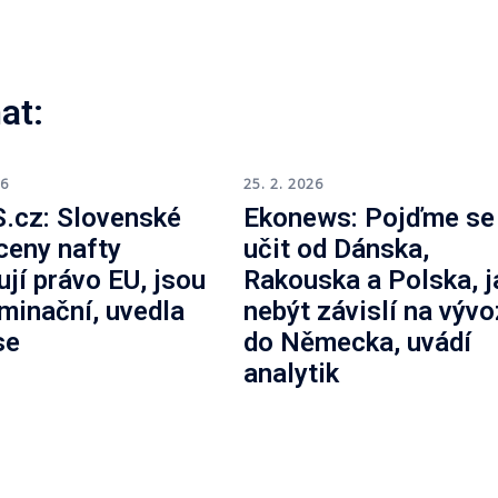
at:
26
25. 2. 2026
.cz: Slovenské
Ekonews: Pojďme se
 ceny nafty
učit od Dánska,
ují právo EU, jsou
Rakouska a Polska, j
iminační, uvedla
nebýt závislí na výv
se
do Německa, uvádí
analytik