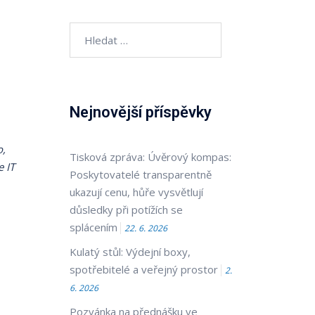
Vyhledávání
Nejnovější příspěvky
o,
Tisková zpráva: Úvěrový kompas:
e IT
Poskytovatelé transparentně
ukazují cenu, hůře vysvětlují
důsledky při potížích se
splácením
22. 6. 2026
Kulatý stůl: Výdejní boxy,
spotřebitelé a veřejný prostor
2.
6. 2026
Pozvánka na přednášku ve