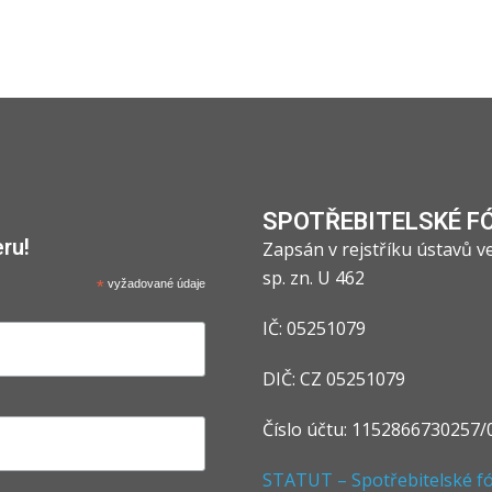
SPOTŘEBITELSKÉ F
ru!
Zapsán v rejstříku ústavů 
sp. zn. U 462
*
vyžadované údaje
IČ: 05251079
DIČ: CZ 05251079
Číslo účtu: 1152866730257/
STATUT – Spotřebitelské fór