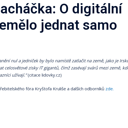
cháčka: O digitální
nemělo jednat samo
anění nul a jedniček by bylo namístě zatlačit na země, jako je Irsk
 celosvětové zisky IT gigantů, čímž zasévají svárů mezi země, kd
zníci užívají.“
(citace lidovky.cz)
řebitelského fóra Kryštofa Kruliše a dalších odborníků
zde.