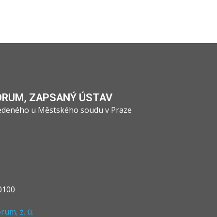
ÓRUM, ZAPSANÝ ÚSTAV
vedeného u Městského soudu v Praze
0100
um, z. ú.