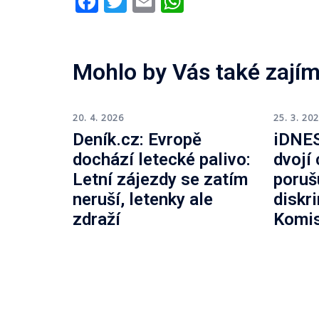
Facebook
Twitter
Email
WhatsApp
Mohlo by Vás také zajím
20. 4. 2026
25. 3. 20
Deník.cz: Evropě
iDNES
dochází letecké palivo:
dvojí
Letní zájezdy se zatím
poruš
neruší, letenky ale
diskr
zdraží
Komi