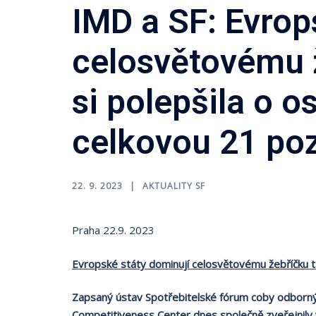
IMD a SF: Evrop
celosvětovému ž
si polepšila o o
celkovou 21 poz
22. 9. 2023
AKTUALITY SF
Praha 22.9. 2023
Evropské státy dominují celosvětovému žebříčku tal
Zapsaný ústav Spotřebitelské fórum coby odborný 
Competitiveness Center dnes společně zveřejnily 