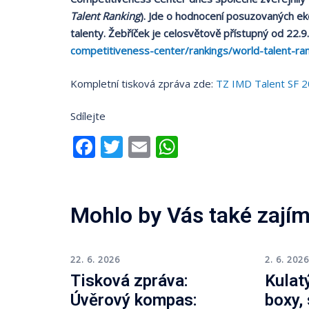
Talent Ranking
). Jde o hodnocení posuzovaných eko
talenty. Žebříček je celosvětově přístupný od 22.9
competitiveness-center/rankings/world-talent-ran
Kompletní tisková zpráva zde:
TZ IMD Talent SF 2
Sdílejte
Facebook
Twitter
Email
WhatsApp
Mohlo by Vás také zajím
22. 6. 2026
2. 6. 202
Tisková zpráva:
Kulatý
Úvěrový kompas:
boxy,