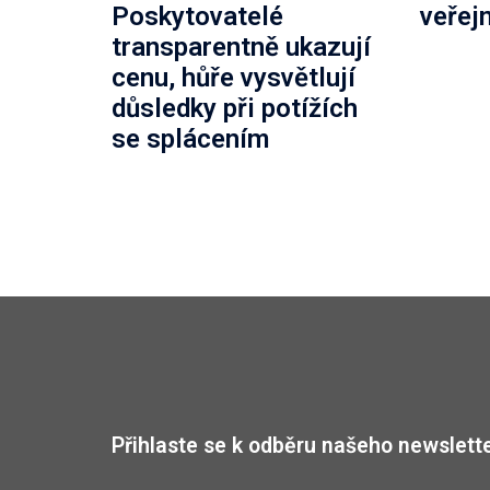
Poskytovatelé
veřej
transparentně ukazují
cenu, hůře vysvětlují
důsledky při potížích
se splácením
Přihlaste se k odběru našeho newslette