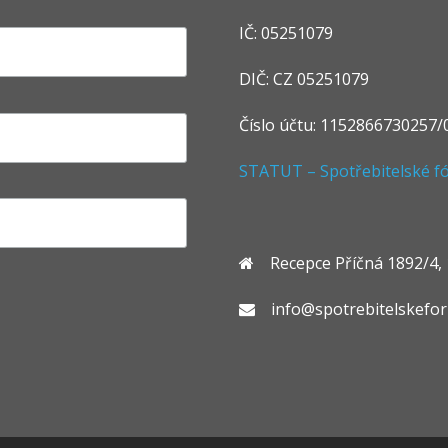
IČ: 05251079
DIČ: CZ 05251079
Číslo účtu: 1152866730257/
STATUT – Spotřebitelské fór
Recepce Příčná 1892/4, 1
info@spotrebitelskefo