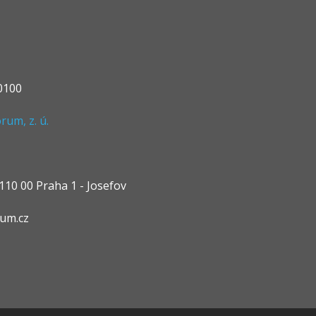
0100
um, z. ú.
10 00 Praha 1 - Josefov
rum.cz