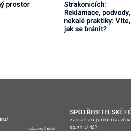
ný prostor
Strakonicích:
Reklamace, podvody,
nekalé praktiky: Víte,
jak se bránit?
SPOTŘEBITELSKÉ F
ru!
Zapsán v rejstříku ústavů 
sp. zn. U 462
*
vyžadované údaje