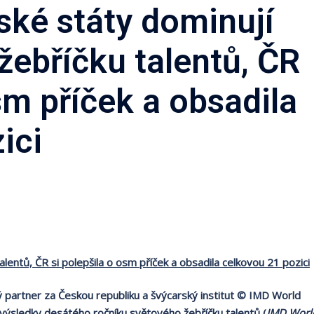
ské státy dominují
ebříčku talentů, ČR
sm příček a obsadila
ici
entů, ČR si polepšila o osm příček a obsadila celkovou 21 pozici
partner za Českou republiku a švýcarský institut © IMD World
výsledky desátého ročníku světového žebříčku talentů (
IMD Worl