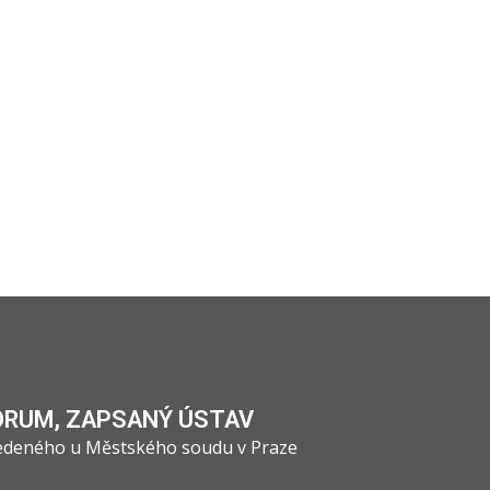
ÓRUM, ZAPSANÝ ÚSTAV
vedeného u Městského soudu v Praze