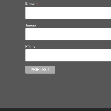
*
E-mail
Jméno
Příjmení