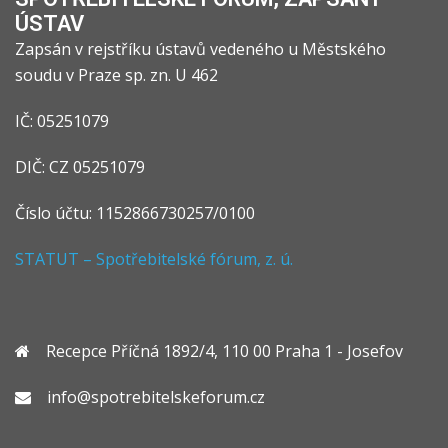
ÚSTAV
Zapsán v rejstříku ústavů vedeného u Městského
soudu v Praze sp. zn. U 462
IČ: 05251079
DIČ: CZ 05251079
Číslo účtu: 1152866730257/0100
STATUT – Spotřebitelské fórum, z. ú.
Recepce Příčná 1892/4, 110 00 Praha 1 - Josefov
info@spotrebitelskeforum.cz