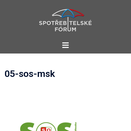
Skip
to
content
Toggle
menu
05-sos-msk