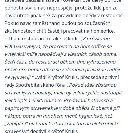
zavedení paušální stravenkové daňové úlevy obnově
pohostinství u nás neprospěje, protože lidé peníze
navíc utratí jinak než za pravidelné obědy v restauraci.
Pokud navíc zaměstnanci budou po současných
zkušenostech chtít častěji pracovat na homeofice,
tržbám restaurací to také uškodí. „
Z průzkumu
FOCUSu vyplývá, že pracovníci na homeoffice se
v největší míře naobědvají z vlastních zásob doma.
Šetří čas a do restaurací během dne vyhrazeného
právě pro home office se z domova převážně raději
nevypravují.“
uvádí
Kryštof Kruliš, předseda správní
rady Spotřebitelského fóra. „
Pokud však zůstanou
stravenky zachovány, měla by velmi rychle nastoupit
jejich úplná elektronizace. Předávání hotovosti a
papírových stravenek je v době oběda či obecně při
nákupu potravin mnohem méně hygienické, než
„zapípání“ platební kartou či kartou na elektronické
stravenky.
“ dodává Kryštof Kruliš.