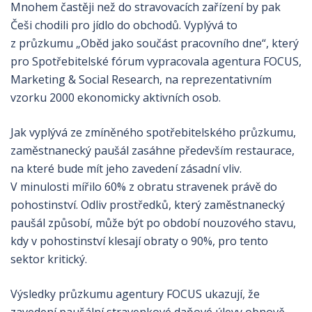
Mnohem častěji než do stravovacích zařízení by pak
Češi chodili pro jídlo do obchodů. Vyplývá to
z průzkumu „Oběd jako součást pracovního dne“, který
pro Spotřebitelské fórum vypracovala agentura FOCUS,
Marketing & Social Research, na reprezentativním
vzorku 2000 ekonomicky aktivních osob.
Jak vyplývá ze zmíněného spotřebitelského průzkumu,
zaměstnanecký paušál zasáhne především restaurace,
na které bude mít jeho zavedení zásadní vliv.
V minulosti mířilo 60% z obratu stravenek právě do
pohostinství. Odliv prostředků, který zaměstnanecký
paušál způsobí, může být po období nouzového stavu,
kdy v pohostinství klesají obraty o 90%, pro tento
sektor kritický.
Výsledky průzkumu agentury FOCUS ukazují, že