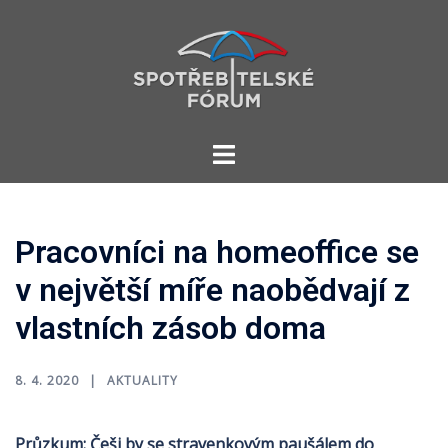
Skip
to
content
Toggle
menu
Pracovníci na homeoffice se
v největší míře naobědvají z
vlastních zásob doma
8. 4. 2020
AKTUALITY
Průzkum: Češi by se stravenkovým paušálem do