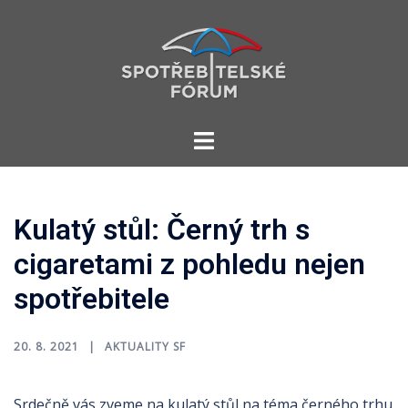
Skip
to
content
Toggle
menu
Kulatý stůl: Černý trh s
cigaretami z pohledu nejen
spotřebitele
20. 8. 2021
AKTUALITY SF
Srdečně vás zveme na kulatý stůl na téma černého trhu