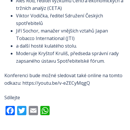
Aleš Rod, ředitel výzkumu Centra ekonomických a
tržních analýz (CETA)
Viktor Vodička, ředitel Sdružení Českých
spotřebitelů
Jiří Sochor, manažer vnějších vztahů Japan
Tobacco International (JTI)
a další hosté kulatého stolu.
Moderuje Kryštof Kruliš, předseda správní rady
zapsaného ústavu Spotřebitelské fórum.
Konferenci bude možné sledovat také online na tomto
odkazu: https://youtu.be/v-eZECyMqgQ
Sdílejte
Facebook
Twitter
Email
WhatsApp