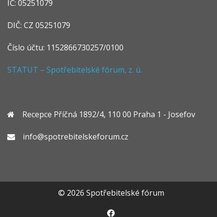
IČ: 05251079
DIČ: CZ 05251079
Číslo účtu: 1152866730257/0100
STATUT – Spotřebitelské fórum, z. ú.
Recepce Příčná 1892/4, 110 00 Praha 1 - Josefov
info@spotrebitelskeforum.cz
© 2026 Spotřebitelské fórum
https://www.facebook.com/sp