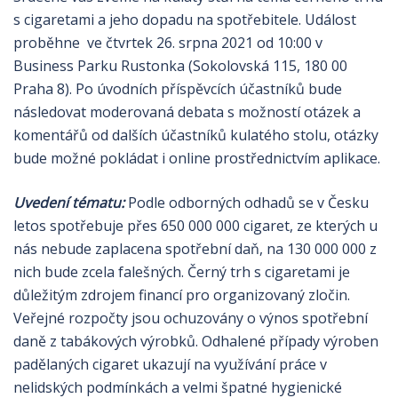
s cigaretami a jeho dopadu na spotřebitele. Událost
proběhne ve čtvrtek 26. srpna 2021 od 10:00 v
Business Parku Rustonka (Sokolovská 115, 180 00
Praha 8). Po úvodních příspěvcích účastníků bude
následovat moderovaná debata s možností otázek a
komentářů od dalších účastníků kulatého stolu, otázky
bude možné pokládat i online prostřednictvím aplikace.
Uvedení tématu:
Podle odborných odhadů se v Česku
letos spotřebuje přes 650 000 000 cigaret, ze kterých u
nás nebude zaplacena spotřební daň, na 130 000 000 z
nich bude zcela falešných. Černý trh s cigaretami je
důležitým zdrojem financí pro organizovaný zločin.
Veřejné rozpočty jsou ochuzovány o výnos spotřební
daně z tabákových výrobků. Odhalené případy výroben
padělaných cigaret ukazují na využívání práce v
nelidských podmínkách a velmi špatné hygienické