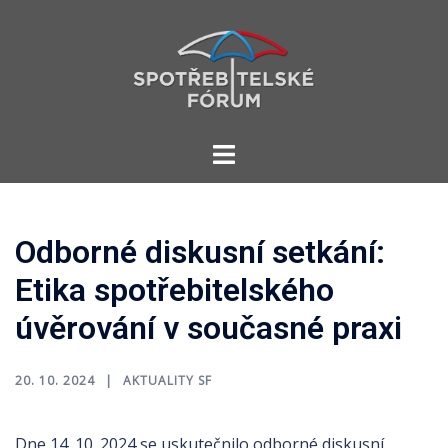
Skip
to
content
Toggle
menu
Odborné diskusní setkání:
Etika spotřebitelského
úvěrování v současné praxi
20. 10. 2024
AKTUALITY SF
Dne 14. 10. 2024 se uskutečnilo odborné diskusní