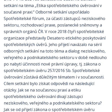
setkání na téma „Etika spotřebitelského úvěrování v
současné praxi.“ Odborné setkání uspořádalo
Spotřebitelské fórum, za účasti zástupců neziskového
sektoru, rozhodovací praxe, poslanecké sněmovny a
správních orgánů ČR. V roce 2018 čtyři spotřebitelské
organizace představily Desatero etického poskytování
spotřebitelských úvěrů. Jeho přijetí navázalo na sérií
odborných setkání na toto téma a dialog neziskového,
veřejného a podnikatelského sektoru v době nedlouho
po nabytí účinnosti nové právní úpravy, tj. zákona o
spotřebitelském úvěru 257/2016 Sb. Spotřebitelské
úvěrování zůstává důležitým tématem i v současnosti.
Cílem setkání bylo získat odpovědi na následující
otázky. Jak se na současnou praxi a etiku
spotřebitelského úvěrování dívají zástupci
neziskového, veřejného a podnikatelského sektoru?
Jak se od přijetí zákona o spotřebitelském úvěru